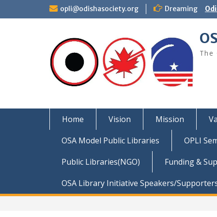
Skip
opli@odishasociety.org
Dreaming
Odi
to
content
OS
The 
Home
Vision
Mission
Va
OSA Model Public Libraries
OPLI Sem
Public Libraries(NGO)
Funding & Su
OSA Library Initiative Speakers/Supporter