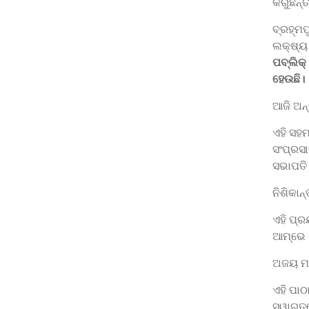
କରୁଛନ୍ତ
ବ୍ରହ୍ମପ
ଲକ୍ଷ୍ୟ
ପବ୍ଲିକ୍
ହେଉଛି।
ଆଜି ଅନ୍
ଏହି ସହମ
ସଂପ୍ରସା
ସଭାପତି 
ନିଶିକାନ୍
ଏହି ପ୍
ଆମ୍ଭେ 
ଅଜୟ ମହ
ଏହି ପାଠ
ସ୍ୱାଗତ