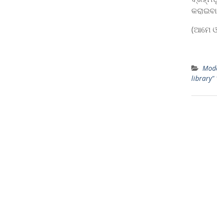
କରାଇବା
(ଆମେ ଓ
Mode
library"