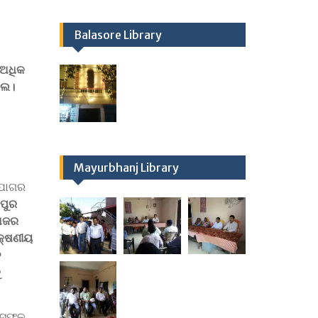
Balasore Library
 ଅଧିକ
ଲେ।
Mayurbhanj Library
ୁଯୋଗର
ମପୁର
ମାଜର
ିକ୍ଷଣୀୟ
େ
ୁ
ୁ ସଫଳ