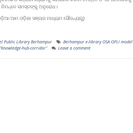
 ନିମନ୍ତେ ସମସ୍ତଙ୍କୁ ଅନୁରୋଧ।
ଡ଼ିଆ-ଆମ ଓଡ଼ିଶା ସଞ୍ଚାର ମାଧ୍ୟମ ସୌଜନ୍ୟରୁ)
l Public Library Berhampur
Berhampur e-library OSA OPLI model 
 "Knowledge-hub-corridor"
Leave a comment