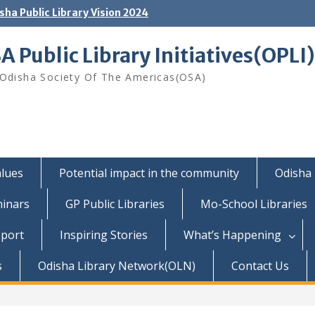
sha Public Library Vision 2024
A Public Library Initiatives(OPLI)
Odisha Society Of The Americas(OSA)
lues
Potential impact in the community
Odisha 
inars
GP Public Libraries
Mo-School Libraries
pport
Inspiring Stories
What’s Happening
s
Odisha Library Network(OLN)
Contact Us