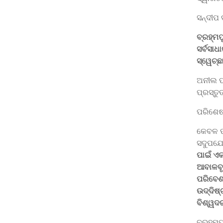
ସନ୍ଦୀପ 
ବ୍ରହ୍ମ
ସର୍ବସା
ସ୍ୱେଚ୍
ଅନୀଲ ପ
ପ୍ରସ୍ତୁ
ପରିଶେଷର
କେବଳ ପା
ସଦୁପଯୋ
ପାଇଁ ଏ
ଆବାଳବୃଦ
ପରିବେଶ 
ଉଦ୍ଦିଷ୍
ବିଶ୍ୱଦ
ବ୍ରହ୍ମ