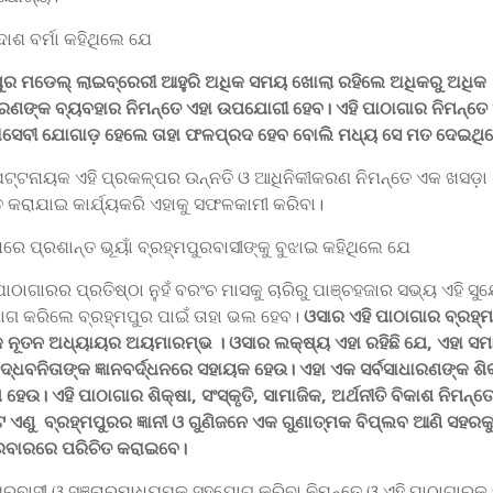
ଦାଶ ବର୍ମା କହିଥିଲେ ଯେ
ପୁର ମଡେଲ୍‌ ଲାଇବ୍ରେରୀ ଆହୁରି ଅଧିକ ସମୟ ଖୋଲା ରହିଲେ ଅଧିକରୁ ଅଧିକ
ଧାରଣଙ୍କ ବ୍ୟବହାର ନିମନ୍ତେ ଏହା ଉପଯୋଗୀ ହେବ। ଏହି ପାଠାଗାର ନିମନ୍ତେ
ଛାସେବୀ ଯୋଗାଡ଼ ହେଲେ ତାହା ଫଳପ୍ରଦ ହେବ ବୋଲି ମଧ୍ୟ ସେ ମତ ଦେଇଥି
ଟ୍ଟନାୟକ ଏହି ପ୍ରକଳ୍ପର ଉନ୍ନତି ଓ ଆଧିନିକୀକରଣ ନିମନ୍ତେ ଏକ ଖସଡ଼ା
ତ କରାଯାଇ କାର୍ଯ୍ୟକରି ଏହାକୁ ସଫଳକାମୀ କରିବା।
େ ପ୍ରଶାନ୍ତ ଭୂୟାଁ ବ୍ରହ୍ମପୁରବାସୀଙ୍କୁ ବୁଝାଇ କହିଥିଲେ ଯେ
ଠାଗାରର ପ୍ରତିଷ୍ଠା ନୁହଁ ବରଂଚ ମାସକୁ ଚାରିରୁ ପାଞ୍ଚହଜାର ସଭ୍ୟ ଏହି ସ
ଗ କରିଲେ ବ୍ରହ୍ମପୁର ପାଇଁ ତାହା ଭଲ ହେବ।
ଓସାର ଏହି ପାଠାଗାର ବ୍ରହ୍
କ ନୂତନ ଅଧ୍ୟାୟର ଅୟମାରମ୍ଭ । ଓସାର ଲକ୍ଷ୍ୟ ଏହା ରହିଛି ଯେ, ଏହା ସ
୍ଧବନିତାଙ୍କ ଜ୍ଞାନବର୍ଦ୍ଧନରେ ସହାୟକ ହେଉ। ଏହା ଏକ ସର୍ବସାଧାରଣଙ୍କ ଶ
ହେଉ। ଏହି ପାଠାଗାର ଶିକ୍ଷା, ସଂସ୍କୃତି, ସାମାଜିକ, ଅର୍ଥନୀତି ବିକାଶ ନିମନ୍ତ
ଟ ଏଣୁ ବ୍ରହ୍ମପୁରର ଜ୍ଞାନୀ ଓ ଗୁଣିଜନେ ଏକ ଗୁଣାତ୍ମକ ବିପ୍ଲବ ଆଣି ସହରକ
ରବାରରେ ପରିଚିତ କରାଇବେ
।
ପୁରବାସୀ ଓ ସଞ୍ଚାରମାଧ୍ୟମକୁ ସହଯୋଗ କରିବା ନିମନ୍ତେ ଓ ଏହି ପାଠାଗାରକ