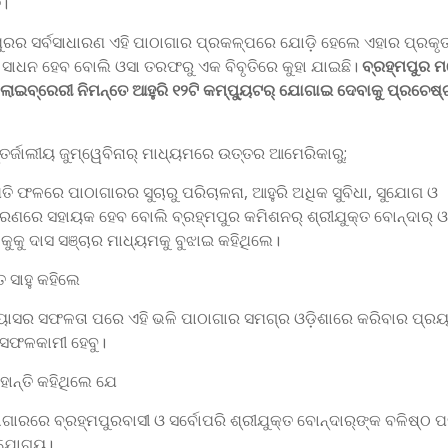
ି।
ୁରର ସର୍ବସାଧାରଣ ଏହି ପାଠାଗାର ପ୍ରକଳ୍ପରେ ଯୋଡ଼ି ହେଲେ ଏହାର ପ୍ରକୃ
 ସାଧନ ହେବ ବୋଲି ଓସା ତରଫରୁ ଏକ ବିବୃତିରେ କୁହା ଯାଇଛି।
ବ୍ରହ୍ମପୁର ମ
‌ ଲାଇବ୍ରେରୀ ନିମନ୍ତେ ଆହୁରି ୧୨ଟି କମ୍ପ୍ୟୁଟର୍‌ ଯୋଗାଇ ଦେବାକୁ ପ୍ରଚେଷ୍
ତର୍ଜାଲୀୟ ଜୁମ୍‌ୱେବିନାର୍‌ ମାଧ୍ୟମରେ ଉତ୍ତର ଆମେରିକାରୁ;
ତି ଫଳରେ ପାଠାଗାରର ସୁଚାରୁ ପରିଚାଳନା, ଆହୁରି ଅଧିକ ସୁବିଧା, ସୁଯୋଗ ଓ
ରଣରେ ସହାୟକ ହେବ ବୋଲି ବ୍ରହ୍ମପୁର କମିଶନର୍‌ ଶ୍ରୀଯୁକ୍ତ ବୋନ୍ଦାର୍‌ ଓ
କୁକୁ ଦାସ ସଞ୍ଚାର ମାଧ୍ୟମକୁ ବୁଝାଇ କହିଥିଲେ।
ତ ସାହୁ କହିଲେ
ରୟାସର ସଫଳତା ପରେ ଏହି ଭଳି ପାଠାଗାର ସମଗ୍ର ଓଡ଼ିଶାରେ କରିବାର ପ୍ର
ସଫଳକାମୀ ହେବୁ।
ାନ୍ତି କହିଥିଲେ ଯେ
ାଗାରରେ ବ୍ରହ୍ମପୁରବାସୀ ଓ ସର୍ବୋପରି ଶ୍ରୀଯୁକ୍ତ ବୋନ୍ଦାର୍‌ଙ୍କ ବଳିଷ୍ଠ
ଯୋଗ୍ୟ।