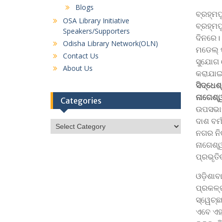
Blogs
ବ୍ରହ୍ମପ
OSA Library Initiative
ବ୍ରହ୍ମ
Speakers/Supporters
ଦିନରେ। 
Odisha Library Network(OLN)
ମଡେଲ୍‌ 
Contact Us
ସୁଯୋଗ ଯ
About Us
କରାଯାଇ
ସିଦ୍ଧେଶ
ନାଗେଶ୍ୱ
Categories
ଉପସଭାପତ
ଦାଶ ବର୍
Categories
ନଗର ନିଗ
ନାଗେଶ୍ୱ
ପ୍ରଭୃତି
ଓଡ଼ିଶାବ
ପ୍ରକଳ୍ପ
ସ୍ୱେଚ୍ଛ
ଏବେ ଏହ