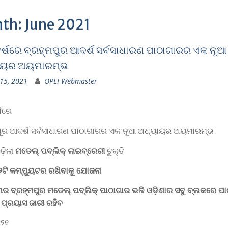
th:
June 2021
ର୍ଷରେ ବ୍ରହ୍ମପୁର ଆଦର୍ଶ ସର୍ବସାଧାରଣ ପାଠାଗାରର ଏକ ନୂଆ
ାୟର ଅୟମାରମ୍ଭ
 15, 2021
OPLI Webmaster
ଷରେ
ପୁର ଆଦର୍ଶ ସର୍ବସାଧାରଣ ପାଠାଗାରର ଏକ ନୂଆ ଅଧ୍ୟାୟର ଅୟମାରମ୍ଭ
ଢ଼ିଲା
ମଡେଲ୍‌ ପବ୍ଲିକ୍‌ ଲାଇବ୍ରେରୀ
ଚୁକ୍ତି
ଟି କମ୍ପ୍ୟୁଟର ରଖିବାକୁ ଯୋଜନା
ର ବ୍ରହ୍ମପୁର ମଡେଲ୍‌ ପବ୍ଲିକ୍‌ ପାଠାଗାର ଭଳି ଓଡ଼ିଶାର ସବୁ ବ୍ଲକରେ ପ
 ପ୍ରୟାସ ଜାରୀ ରହିବ
୨୧