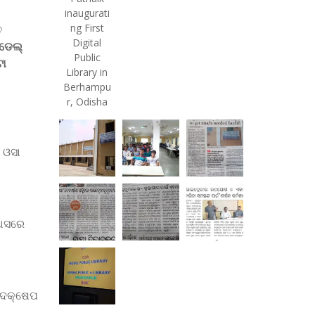
inaugurati
ng First
ତ
Digital
ଡେଲ୍‌
Public
ଟା
Library in
Berhampu
r, Odisha
 ଓସା
ୟାସରେ
 ପଦକ୍ଷେପ