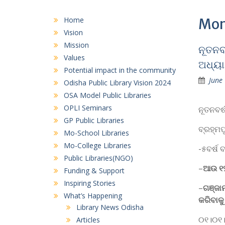
Home
Mon
Vision
Mission
ନୂତନବ
Values
ଅଧ୍ୟ
Potential impact in the community
June
Odisha Public Library Vision 2024
OSA Model Public Libraries
OPLI Seminars
ନୂତନବର୍
GP Public Libraries
ବ୍ରହ୍ମ
Mo-School Libraries
Mo-College Libraries
-୫ବର୍ଷ ବ
Public Libraries(NGO)
–
ଆଉ ୧୨
Funding & Support
Inspiring Stories
–
ଗଞ୍ଜାମ
What’s Happening
କରିବାକୁ
Library News Odisha
୦୧।୦୧।
Articles