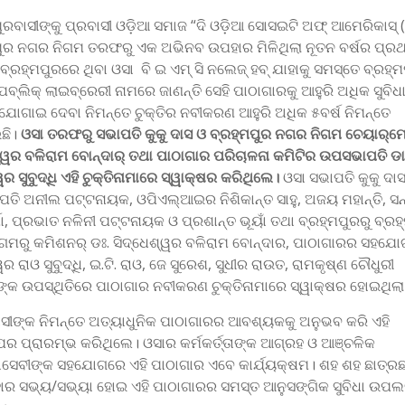
ୁରବାସୀଙ୍କୁ ପ୍ରବାସୀ ଓଡ଼ିଆ ସମାଜ “ଦି ଓଡ଼ିଆ ସୋସଇଟି ଅଫ୍‌ ଆମେରିକାସ୍‌ 
ପୁର ନଗର ନିଗମ ତରଫରୁ ଏକ ଅଭିନବ ଉପହାର ମିଳିଥିଲା ନୂତନ ବର୍ଷର ପ୍ର
ବ୍ରହ୍ମପୁରରେ ଥିବା ଓସା ବି ଇ ଏମ୍‌ ସି ନଲେଜ୍‌ ହବ୍‌ ଯାହାକୁ ସମସ୍ତେ ବ୍ରହ୍
ପବ୍ଲିକ୍‌ ଲାଇବ୍ରେରୀ ନାମରେ ଜାଣନ୍ତି ସେହି ପାଠାଗାରକୁ ଆହୁରି ଅଧିକ ସୁବିଧ
ୋଗାଇ ଦେବା ନିମନ୍ତେ ଚୁକ୍ତିର ନବୀକରଣ ଆହୁରି ଅଧିକ ୫ବର୍ଷ ନିମନ୍ତେ
ଛି।
ଓସା ତରଫରୁ ସଭାପତି କୁକୁ ଦାସ ଓ ବ୍ରହ୍ମପୁର ନଗର ନିଗମ ଚେୟାର୍‌ମେନ
୍ୱର ବଳିରାମ ବୋନ୍ଦାର୍‌ ତଥା ପାଠାଗାର ପରିଚାଳନା କମିଟିର ଉପସଭାପତି ଡା:
ର ସୁବୁଦ୍ଧି ଏହି ଚୁକ୍ତିନାମାରେ ସ୍ୱାକ୍ଷର କରିଥିଲେ।
ଓସା ସଭାପତି କୁକୁ ଦାସ
ି ଅନୀଲ ପଟ୍ଟନାୟକ, ଓପିଏଲ୍‌ଆଇର ନିଶିକାନ୍ତ ସାହୁ, ଅଜୟ ମହାନ୍ତି, ସନ
ମା, ପ୍ରଭାତ ନଳିନୀ ପଟ୍ଟନାୟକ ଓ ପ୍ରଶାନ୍ତ ଭୂୟାଁ ତଥା ବ୍ରହ୍ମପୁରରୁ ବ୍ରହ
ମରୁ କମିଶନର୍‌ ଡଃ. ସିଦ୍ଧେଶ୍ୱର ବଳିରାମ ବୋନ୍ଦାର, ପାଠାଗାରର ସହଯୋଗୀ
ର ରାଓ ସୁବୁଦ୍ଧି, ଇ.ଟି. ରାଓ, ଜେ ସୁରେଶ, ସୁଧୀର ରାଉତ, ରାମକୃଷ୍ଣ ଚୌଧୁରୀ
ଙ୍କ ଉପସ୍ଥିତିରେ ପାଠାଗାର ନବୀକରଣ ଚୁକ୍ତିନାମାରେ ସ୍ୱାକ୍ଷର ହୋଇଥିଲା
ାସୀଙ୍କ ନିମନ୍ତେ ଅତ୍ୟାଧୁନିକ ପାଠାଗାରର ଆବଶ୍ୟକକୁ ଅନୁଭବ କରି ଏହି
ର ପ୍ରାରମ୍ଭ କରିଥିଲେ। ଓସାର କର୍ମକର୍ତ୍ତାଙ୍କ ଆଗ୍ରହ ଓ ଆଞ୍ଚଳିକ
ାସେବୀଙ୍କ ସହଯୋଗରେ ଏହି ପାଠାଗାର ଏବେ କାର୍ଯ୍ୟକ୍ଷମ। ଶହ ଶହ ଛାତ୍ରଛ
ାର ସଭ୍ୟ/ସଭ୍ୟା ହୋଇ ଏହି ପାଠାଗାରର ସମସ୍ତ ଆନୁସଙ୍ଗିକ ସୁବିଧା ଉପଲବ