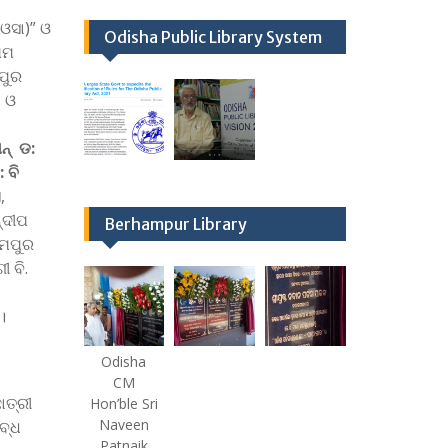
(ଓସା)” ଓ
Odisha Public Library System
ଥମ
ମପୁର
ା ଓ
୍‌ ଡ:
 ବି
,
୍ଦୀପ
Berhampur Library
୍ମପୁର
 ବି.
।
Odisha
CM
ାତ୍ରୀ
Hon’ble Sri
Naveen
୍‌ଧ
Patnaik