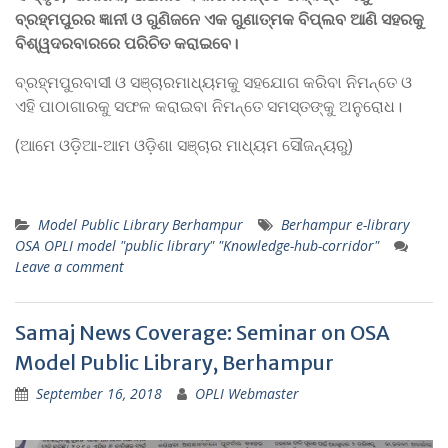
ବ୍ରହ୍ମପୁରର ଜ୍ଞାନୀ ଓ ଗୁଣିଜନେ ଏକ ଗୁଣାତ୍ମକ ବିପ୍ଲବ ଆଣି ସହରକୁ
ବିଶ୍ୱଦରବାରରେ ପରିଚିତ କରାଇବେ
।
ବ୍ରହ୍ମପୁରବାସୀ ଓ ସଞ୍ଚାରମାଧ୍ୟମକୁ ସହଯୋଗ କରିବା ନିମନ୍ତେ ଓ
ଏହି ପାଠାଗାରକୁ ସଫଳ କରାଇବା ନିମନ୍ତେ ସମସ୍ତଙ୍କୁ ଅନୁରୋଧ।
(ଆମେ ଓଡ଼ିଆ-ଆମ ଓଡ଼ିଶା ସଞ୍ଚାର ମାଧ୍ୟମ ସୌଜନ୍ୟରୁ)
Model Public Library Berhampur
Berhampur e-library
OSA OPLI model "public library" "Knowledge-hub-corridor"
Leave a comment
Samaj News Coverage: Seminar on OSA
Model Public Library, Berhampur
September 16, 2018
OPLI Webmaster