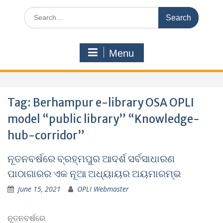
Search
for:
Menu
Tag:
Berhampur e-library OSA OPLI
model “public library” “Knowledge-
hub-corridor”
ନୂତନବର୍ଷରେ ବ୍ରହ୍ମପୁର ଆଦର୍ଶ ସର୍ବସାଧାରଣ
ପାଠାଗାରର ଏକ ନୂଆ ଅଧ୍ୟାୟର ଅୟମାରମ୍ଭ
June 15, 2021
OPLI Webmaster
ନୂତନବର୍ଷରେ