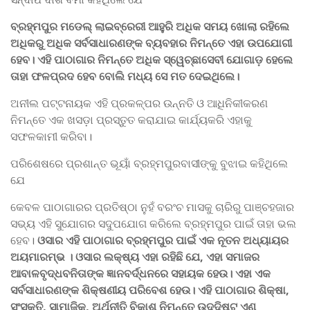
ବ୍ରହ୍ମପୁର ମଡେଲ୍‌ ଲାଇବ୍ରେରୀ ଆହୁରି ଅଧିକ ସମୟ ଖୋଲା ରହିଲେ
ଅଧିକରୁ ଅଧିକ ସର୍ବସାଧାରଣଙ୍କ ବ୍ୟବହାର ନିମନ୍ତେ ଏହା ଉପଯୋଗୀ
ହେବ। ଏହି ପାଠାଗାର ନିମନ୍ତେ ଅଧିକ ସ୍ୱେଚ୍ଛାସେବୀ ଯୋଗାଡ଼ ହେଲେ
ତାହା ଫଳପ୍ରଦ ହେବ ବୋଲି ମଧ୍ୟ ସେ ମତ ଦେଇଥିଲେ।
ଅନୀଲ ପଟ୍ଟନାୟକ ଏହି ପ୍ରକଳ୍ପର ଉନ୍ନତି ଓ ଆଧିନିକୀକରଣ
ନିମନ୍ତେ ଏକ ଖସଡ଼ା ପ୍ରସ୍ତୁତ କରାଯାଇ କାର୍ଯ୍ୟକରି ଏହାକୁ
ସଫଳକାମୀ କରିବା।
ପରିଶେଷରେ ପ୍ରଶାନ୍ତ ଭୂୟାଁ ବ୍ରହ୍ମପୁରବାସୀଙ୍କୁ ବୁଝାଇ କହିଥିଲେ
ଯେ
କେବଳ ପାଠାଗାରର ପ୍ରତିଷ୍ଠା ନୁହଁ ବରଂଚ ମାସକୁ ଚାରିରୁ ପାଞ୍ଚହଜାର
ସଭ୍ୟ ଏହି ସୁଯୋଗର ସଦୁପଯୋଗ କରିଲେ ବ୍ରହ୍ମପୁର ପାଇଁ ତାହା ଭଲ
ହେବ।
ଓସାର ଏହି ପାଠାଗାର ବ୍ରହ୍ମପୁର ପାଇଁ ଏକ ନୂତନ ଅଧ୍ୟାୟର
ଅୟମାରମ୍ଭ । ଓସାର ଲକ୍ଷ୍ୟ ଏହା ରହିଛି ଯେ, ଏହା ସମାଜର
ଆବାଳବୃଦ୍ଧବନିତାଙ୍କ ଜ୍ଞାନବର୍ଦ୍ଧନରେ ସହାୟକ ହେଉ। ଏହା ଏକ
ସର୍ବସାଧାରଣଙ୍କ ଶିକ୍ଷଣୀୟ ପରିବେଶ ହେଉ। ଏହି ପାଠାଗାର ଶିକ୍ଷା,
ସଂସ୍କୃତି, ସାମାଜିକ, ଅର୍ଥନୀତି ବିକାଶ ନିମନ୍ତେ ଉଦ୍ଦିଷ୍ଟ ଏଣୁ