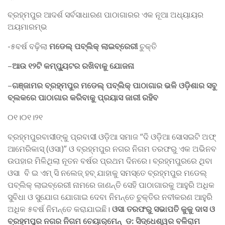
ବ୍ରହ୍ମପୁର ଆଦର୍ଶ ସର୍ବସାଧାରଣ ପାଠାଗାରର ଏକ ନୂଆ ଅଧ୍ୟାୟର
ଅୟମାରମ୍ଭ
-୫ବର୍ଷ ବଢ଼ିଲା
ମଡେଲ୍‌ ପବ୍ଲିକ୍‌ ଲାଇବ୍ରେରୀ
ଚୁକ୍ତି
–
ଆଉ ୧୨ଟି କମ୍ପ୍ୟୁଟର ରଖିବାକୁ ଯୋଜନା
–
ଗଞ୍ଜାମର ବ୍ରହ୍ମପୁର ମଡେଲ୍‌ ପବ୍ଲିକ୍‌ ପାଠାଗାର ଭଳି ଓଡ଼ିଶାର ସବୁ
ବ୍ଲକରେ ପାଠାଗାର କରିବାକୁ ପ୍ରୟାସ ଜାରୀ ରହିବ
୦୧।୦୧।୨୧
ବ୍ରହ୍ମପୁରବାସୀଙ୍କୁ ପ୍ରବାସୀ ଓଡ଼ିଆ ସମାଜ “ଦି ଓଡ଼ିଆ ସୋସଇଟି ଅଫ୍‌
ଆମେରିକାସ୍‌ (ଓସା)” ଓ ବ୍ରହ୍ମପୁର ନଗର ନିଗମ ତରଫରୁ ଏକ ଅଭିନବ
ଉପହାର ମିଳିଥିଲା ନୂତନ ବର୍ଷର ପ୍ରଥମ ଦିନରେ। ବ୍ରହ୍ମପୁରରେ ଥିବା
ଓସା ବି ଇ ଏମ୍‌ ସି ନଲେଜ୍‌ ହବ୍‌ ଯାହାକୁ ସମସ୍ତେ ବ୍ରହ୍ମପୁର ମଡେଲ୍‌
ପବ୍ଲିକ୍‌ ଲାଇବ୍ରେରୀ ନାମରେ ଜାଣନ୍ତି ସେହି ପାଠାଗାରକୁ ଆହୁରି ଅଧିକ
ସୁବିଧା ଓ ସୁଯୋଗ ଯୋଗାଇ ଦେବା ନିମନ୍ତେ ଚୁକ୍ତିର ନବୀକରଣ ଆହୁରି
ଅଧିକ ୫ବର୍ଷ ନିମନ୍ତେ କରାଯାଇଛି।
ଓସା ତରଫରୁ ସଭାପତି କୁକୁ ଦାସ ଓ
ବ୍ରହ୍ମପୁର ନଗର ନିଗମ ଚେୟାର୍‌ମେନ୍‌ ଡ: ସିଦ୍ଧେଶ୍ୱର ବଳିରାମ