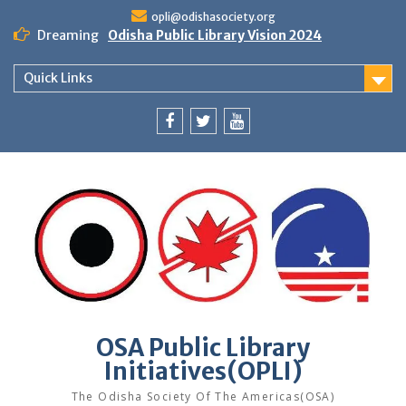
Skip
opli@odishasociety.org
to
Dreaming
Odisha Public Library Vision 2024
content
Quick Links
Facebook
Twitter
Youtube
OSA Public Library
Initiatives(OPLI)
The Odisha Society Of The Americas(OSA)