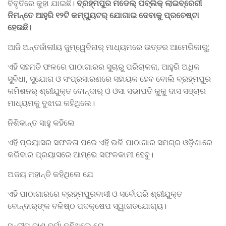
ବିବୃତିରେ କୁହା ଯାଇଛି।
ବ୍ରହ୍ମପୁର ମଡେଲ୍‌ ପବ୍ଲିକ୍‌ ଲାଇବ୍ରେରୀ
ନିମନ୍ତେ ଆହୁରି ୧୨ଟି କମ୍ପ୍ୟୁଟର୍‌ ଯୋଗାଇ ଦେବାକୁ ପ୍ରଚେଷ୍ଟା
ହେଉଛି।
ଆଜି ଅନ୍ତର୍ଜାଲୀୟ ଜୁମ୍‌ୱେବିନାର୍‌ ମାଧ୍ୟମରେ ଉତ୍ତର ଆମେରିକାରୁ;
ଏହି ସହମତି ଫଳରେ ପାଠାଗାରର ସୁଚାରୁ ପରିଚାଳନା, ଆହୁରି ଅଧିକ
ସୁବିଧା, ସୁଯୋଗ ଓ ସଂପ୍ରସାରଣରେ ସହାୟକ ହେବ ବୋଲି ବ୍ରହ୍ମପୁର
କମିଶନର୍‌ ଶ୍ରୀଯୁକ୍ତ ବୋନ୍ଦାର୍‌ ଓ ଓସା ସଭାପତି କୁକୁ ଦାସ ସଞ୍ଚାର
ମାଧ୍ୟମକୁ ବୁଝାଇ କହିଥିଲେ।
ନିଶିକାନ୍ତ ସାହୁ କହିଲେ
ଏହି ପ୍ରୟାସର ସଫଳତା ପରେ ଏହି ଭଳି ପାଠାଗାର ସମଗ୍ର ଓଡ଼ିଶାରେ
କରିବାର ପ୍ରୟାସରେ ଆମ୍ଭେ ସଫଳକାମୀ ହେବୁ।
ଅଜୟ ମହାନ୍ତି କହିଥିଲେ ଯେ
ଏହି ପାଠାଗାରରେ ବ୍ରହ୍ମପୁରବାସୀ ଓ ସର୍ବୋପରି ଶ୍ରୀଯୁକ୍ତ
ବୋନ୍ଦାର୍‌ଙ୍କ ବଳିଷ୍ଠ ପଦକ୍ଷେପ ସ୍ୱାଗତଯୋଗ୍ୟ।
ସନ୍ଦୀପ ଦାଶ ବର୍ମା କହିଥିଲେ ଯେ