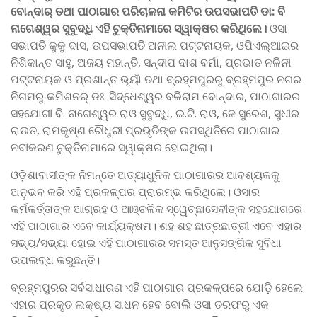
ବୋନ୍ଦାର୍‌ ତଥା ପାଠାଗାର ପରିଚାଳନା କମିଟିର ଉପସଭାପତି ଡା: ବି
ନାଗେଶ୍ୱର ସୁବୁଦ୍ଧି ଏହି ଚୁକ୍ତିନାମାରେ ସ୍ୱାକ୍ଷର କରିଥିଲେ।
ଓସା
ସଭାପତି କୁକୁ ଦାସ, ଉପସଭାପତି ଅନୀଲ ପଟ୍ଟନାୟକ, ଓପିଏଲ୍‌ଆଇର
ନିଶିକାନ୍ତ ସାହୁ, ଅଜୟ ମହାନ୍ତି, ସନ୍ଦୀପ ଦାଶ ବର୍ମା, ପ୍ରଭାତ ନଳିନୀ
ପଟ୍ଟନାୟକ ଓ ପ୍ରଶାନ୍ତ ଭୂୟାଁ ତଥା ବ୍ରହ୍ମପୁରରୁ ବ୍ରହ୍ମପୁର ନଗର
ନିଗମରୁ କମିଶନର୍‌ ଡଃ. ସିଦ୍ଧେଶ୍ୱର ବଳିରାମ ବୋନ୍ଦାର, ପାଠାଗାରର
ସହଯୋଗୀ ବି. ନାଗେଶ୍ୱର ରାଓ ସୁବୁଦ୍ଧି, ଇ.ଟି. ରାଓ, ଜେ ସୁରେଶ, ସୁଧୀର
ରାଉତ, ରାମକୃଷ୍ଣ ଚୌଧୁରୀ ପ୍ରଭୃତିଙ୍କ ଉପସ୍ଥିତିରେ ପାଠାଗାର
ନବୀକରଣ ଚୁକ୍ତିନାମାରେ ସ୍ୱାକ୍ଷର ହୋଇଥିଲା।
ଓଡ଼ିଶାବାସୀଙ୍କ ନିମନ୍ତେ ଅତ୍ୟାଧୁନିକ ପାଠାଗାରର ଆବଶ୍ୟକକୁ
ଅନୁଭବ କରି ଏହି ପ୍ରକଳ୍ପର ପ୍ରାରମ୍ଭ କରିଥିଲେ। ଓସାର
କର୍ମକର୍ତ୍ତାଙ୍କ ଆଗ୍ରହ ଓ ଆଞ୍ଚଳିକ ସ୍ୱେଚ୍ଛାସେବୀଙ୍କ ସହଯୋଗରେ
ଏହି ପାଠାଗାର ଏବେ କାର୍ଯ୍ୟକ୍ଷମ। ଶହ ଶହ ଛାତ୍ରଛାତ୍ରୀ ଏବେ ଏହାର
ସଭ୍ୟ/ସଭ୍ୟା ହୋଇ ଏହି ପାଠାଗାରର ସମସ୍ତ ଆନୁସଙ୍ଗିକ ସୁବିଧା
ଉପଲବ୍‌ଧ କରୁଛନ୍ତି।
ବ୍ରହ୍ମପୁରର ସର୍ବସାଧାରଣ ଏହି ପାଠାଗାର ପ୍ରକଳ୍ପରେ ଯୋଡ଼ି ହେଲେ
ଏହାର ପ୍ରକୃତ ଲକ୍ଷ୍ୟ ସାଧନ ହେବ ବୋଲି ଓସା ତରଫରୁ ଏକ